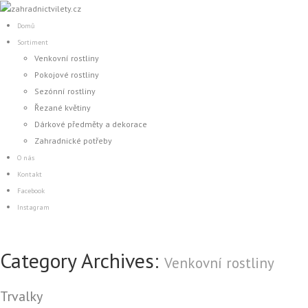
Domů
Sortiment
Venkovní rostliny
Pokojové rostliny
Sezónní rostliny
Řezané květiny
Dárkové předměty a dekorace
Zahradnické potřeby
O nás
Kontakt
Facebook
Instagram
Category Archives:
Venkovní rostliny
Trvalky